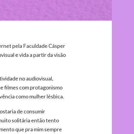
ernet pela Faculdade Cásper
isual e vida a partir da visão
tividade no audiovisual,
de filmes com protagonismo
ivência como mulher lésbica.
ostaria de consumir
uito solitária então tento
himento que pra mim sempre