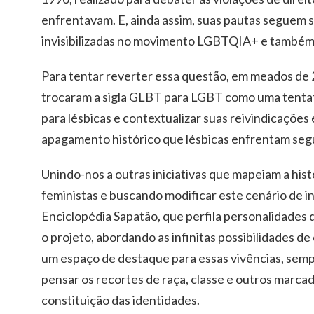
enfrentavam. E, ainda assim, suas pautas seguem
invisibilizadas no movimento LGBTQIA+ e também 
Para tentar reverter essa questão, em meados de 
trocaram a sigla GLBT para LGBT como uma tentativ
para lésbicas e contextualizar suas reivindicações
apagamento histórico que lésbicas enfrentam seg
Unindo-nos a outras iniciativas que mapeiam a hist
feministas e buscando modificar este cenário de in
Enciclopédia Sapatão, que perfila personalidades 
o projeto, abordando as infinitas possibilidades de
um espaço de destaque para essas vivências, se
pensar os recortes de raça, classe e outros marca
constituição das identidades.