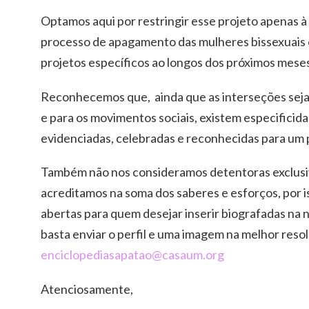
Optamos aqui por restringir esse projeto apenas à
processo de apagamento das mulheres bissexuais 
projetos específicos ao longos dos próximos meses
Reconhecemos que, ainda que as interseções seja
e para os movimentos sociais, existem especificid
evidenciadas, celebradas e reconhecidas para um 
Também não nos consideramos detentoras exclusi
acreditamos na soma dos saberes e esforços, por i
abertas para quem desejar inserir biografadas na n
basta enviar o perfil e uma imagem na melhor resol
enciclopediasapatao@casaum.org
Atenciosamente,