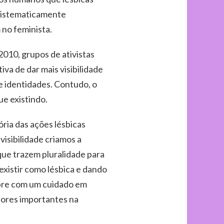
 sistematicamente
no feminista.
2010, grupos de ativistas
a de dar mais visibilidade
 e identidades. Contudo, o
ue existindo.
ória das ações lésbicas
visibilidade criamos a
que trazem pluralidade para
 existir como lésbica e dando
mpre com um cuidado em
dores importantes na