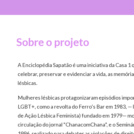
Sobre o projeto
A Enciclopédia Sapatão é uma iniciativa da Casa 1
celebrar, preservar e evidenciar a vida, as memória
lésbicas.
Mulheres lésbicas protagonizaram episódios impo
LGBT+, como a revolta do Ferro’s Bar em 1983, —
de Ação Lésbica Feminista) fundado em 1979— mot
circulação do jornal “ChanacomChana”, e o Seminá
1996, realizado para debater as violações de dire